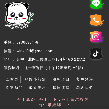
0930086178
winxu04@gmail.com
台中市北區三民路三段134巷16之2號A2
週一至週日（中午12點至晚上9點）
回首頁
關於小熊貓
服務項目
客戶好評
周邊商品
最新消息
每日運勢
聯絡我們
台中算命
台中占卜
台中算塔羅牌
台中塔羅牌占卜